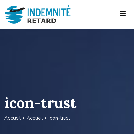
Aller
au
contenu
Indemnite-retard.com
icon-trust
Accueil
Accueil
icon-trust